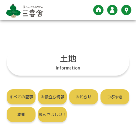
Menu
空き家について
売りたい
土地
買いたい
SDGsへの取り組み
Information
借りたい
オンライン契約
貸したい
新着情報
すべての記事
お役立ち情報
お知らせ
つぶやき
三喜舎について
本棚
読んでほしい！
ご入居中の方へ