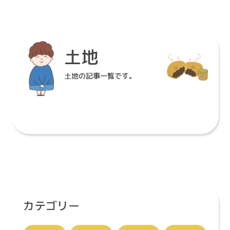
Info
〒862-0970
土地
熊本県熊本市中央区渡鹿３丁目１４−１８
096-371-8001
TEL
土地の記事一覧です。
096-363-6377
FAX
熊本県知事免許（9）第２５６６号
免許番号
9：00～18：00（水曜・祭日休み）
営業時間
9:00~18:00/毎週水曜・祝日定
休
カテゴリー