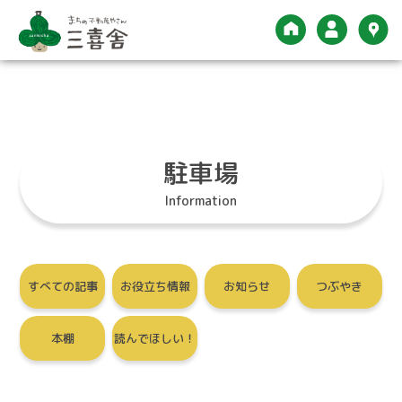
Menu
空き家について
売りたい
駐車場
買いたい
SDGsへの取り組み
Information
借りたい
オンライン契約
貸したい
新着情報
すべての記事
お役立ち情報
お知らせ
つぶやき
三喜舎について
本棚
読んでほしい！
ご入居中の方へ