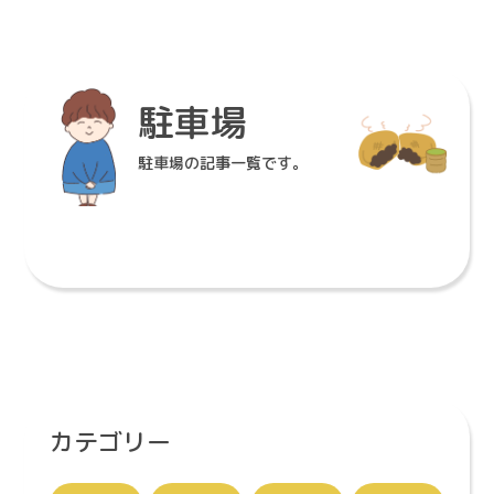
Info
〒862-0970
駐車場
熊本県熊本市中央区渡鹿３丁目１４−１８
096-371-8001
TEL
駐車場の記事一覧です。
096-363-6377
FAX
熊本県知事免許（9）第２５６６号
免許番号
9：00～18：00（水曜・祭日休み）
営業時間
9:00~18:00/毎週水曜・祝日定
休
カテゴリー